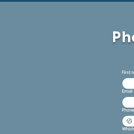
Ph
First
Email
Phone
Which 