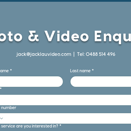
oto & Video Enqu
jack@jacklauvideo.com
| Tel: 0488 514 496
 name
*
Last name
*
*
 number
service are you interested in?
*