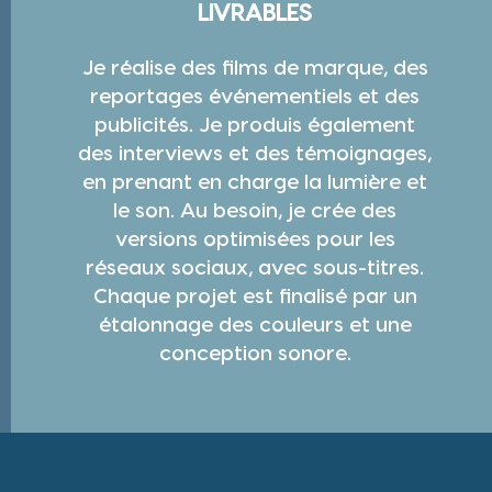
LIVRABLES
Je réalise des films de marque, des
reportages événementiels et des
publicités. Je produis également
des interviews et des témoignages,
en prenant en charge la lumière et
le son. Au besoin, je crée des
versions optimisées pour les
réseaux sociaux, avec sous-titres.
Chaque projet est finalisé par un
étalonnage des couleurs et une
conception sonore.